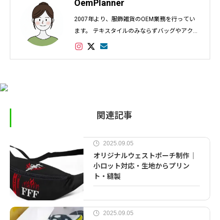
OemPlanner
2007年より、服飾雑貨のOEM業務を行ってい
ます。 テキスタイルのみならずバッグやアクセ
サリー、インテリアなど幅広く対応し数多くの
実績があります。
関連記事
2025.09.05
オリジナルウェストポーチ制作｜
小ロット対応・生地からプリン
ト・縫製
2025.09.05