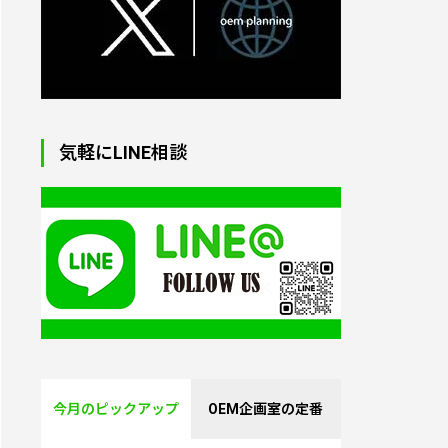
オリジナルトートバッグ
制作｜小ロット対応・生
気軽にLINE相談
地からプリント・縫製
オリジナル・パソコンケ
ース（ラップトップバッ
グ）｜1個から制作
オリジナル湯たんぽ｜1
個から制作OK
今月のピックアップ
OEM企画室の定番
PVC製3Dキーホルダー｜
オリジナル制作