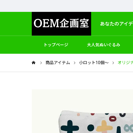
あなたのアイ
トップページ
大人気ぬいぐるみ
商品アイテム
小ロット10個～
製作
オリジ
アクセサリー
バッグ
ゲームホビ
OEM＆ODM
パッケージと梱包