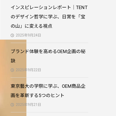
PVC製3Dキーホルダー｜
インスピレーションレポート｜TENT
オリジナル制作
のデザイン哲学に学ぶ、日常を「宝
の山」に変える視点
オリジナル型クッション
制作｜小ロット対応・生
2025年9月24日
地からプリント・縫製
ブランド体験を高めるOEM企画の秘
オリジナルトートバッグ
訣
制作｜小ロット対応・生
地からプリント・縫製
2025年9月22日
東京藝大の学祭に学ぶ、OEM商品企
画を革新する5つのヒント
2025年9月21日