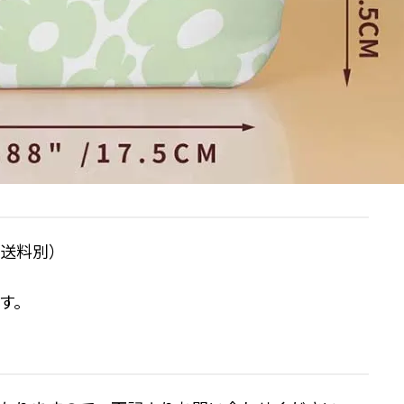
／送料別）
す。