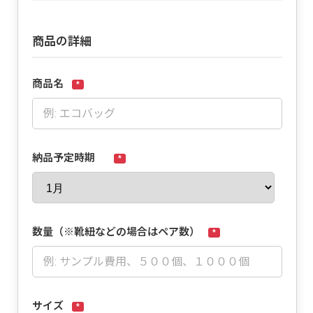
商品の詳細
商品名
*
納品予定時期
*
数量（※靴紐などの場合はペア数）
*
サイズ
*