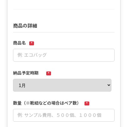
商品の詳細
商品名
*
納品予定時期
*
数量（※靴紐などの場合はペア数）
*