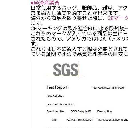
●経済産業省
日常使用するバッグ、服飾品、雑貨、アク
まま輸入し通関を通すことが出来ます。
海外から商品を取り寄せた時に、
CEマー
ます。
CEマーキングは欧州連合EUによる欧州
これらのマークが入っている商品は主に
されたもので、アメリカではFDA（アメ
す。
これらは日本に輸入する際は必要とされ
ている証明ですので品質管理基準の目安に