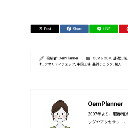
Post
Share
LINE
投稿者:
OemPlanner
OEM＆ODM
,
基礎知識
れ
,
クオリティチェック
,
中国工場
,
品質チェック
,
輸入
OemPlanner
2007年より、服飾
ッグやアクセサリー、