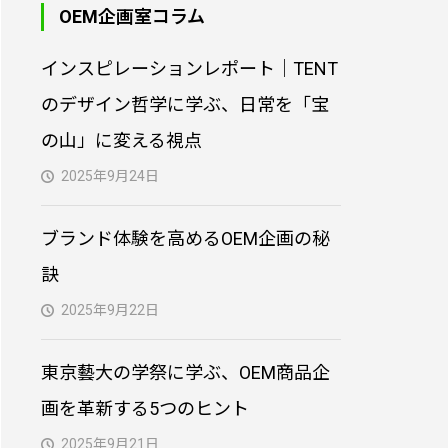
OEM企画室コラム
PVC製3Dキーホルダー｜
インスピレーションレポート｜TENT
オリジナル制作
のデザイン哲学に学ぶ、日常を「宝
の山」に変える視点
オリジナル型クッション
制作｜小ロット対応・生
2025年9月24日
地からプリント・縫製
ブランド体験を高めるOEM企画の秘
オリジナルトートバッグ
訣
制作｜小ロット対応・生
地からプリント・縫製
2025年9月22日
東京藝大の学祭に学ぶ、OEM商品企
画を革新する5つのヒント
2025年9月21日