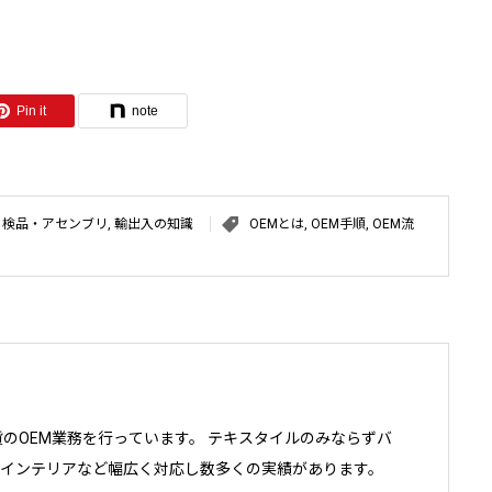
Pin it
note
,
検品・アセンブリ
,
輸出入の知識
OEMとは
,
OEM手順
,
OEM流
雑貨のOEM業務を行っています。 テキスタイルのみならずバ
インテリアなど幅広く対応し数多くの実績があります。