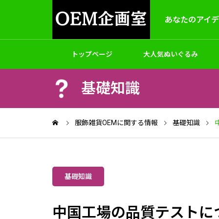
あなたのアイ
トップページ
大人気ぬいぐるみ
基礎知識
製作
アクセサリー
バッグ
ゲームホビ
OEM＆ODM
服飾雑貨OEMに関する情報
基礎知識
基礎知識
パッケージと梱包
オリジナルパーカートレーナー制作
オリジ
中国工場の品質テストに
｜小ロット対応・生地からプリン
ロット