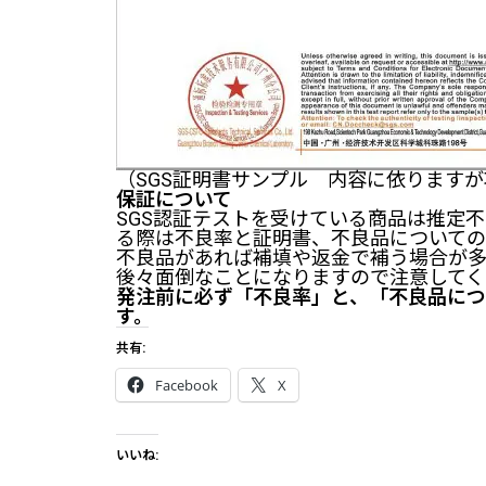
（SGS証明書サンプル 内容に依りますが
保証について
SGS認証テストを受けている商品は推定
る際は不良率と証明書、不良品についての
不良品があれば補填や返金で補う場合が
後々面倒なことになりますので注意してく
発注前に必ず「不良率」と、「不良品に
す。
共有:
Facebook
X
いいね: