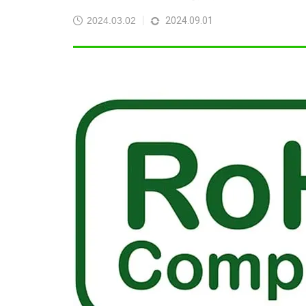
ト・縫製
2025.09.05
2025
2024.03.02
2024.09.01
検品・アセンブリ