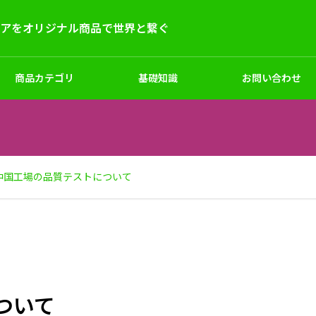
デアをオリジナル商品で世界と繋ぐ
商品カテゴリ
基礎知識
お問い合わせ
ー
キッズ
シューズ
サンプル試作
中国工場の品質テストについて
マーケティングと企画
ナルハッピ（法被）制作｜小
フルカラーオリジナルマスク
ついて
対応
枚～