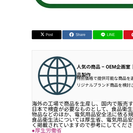
Post
Share
LINE
人気の商品 – OEM企
品製作
特別価格で提供可能な商品を
リジナルブランド商品を検討
海外の工場で商品を生産し、国内で販売す
日本で検査が必要なものとして、食品衛生
物品などのほか、電気用品安全法に依る規
食品衛生法については厚生省、電気用品安
く掲載されていますので参考にしてくださ
●厚生労働省