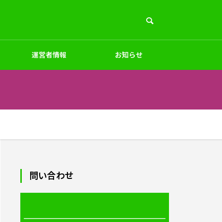
運営者情報
お知らせ
PC周辺
インテリア
ペット
デザイン
問い合わせ
商品素材・加工法
制作｜1
オリジナルアームカバー｜1枚から注
文OK