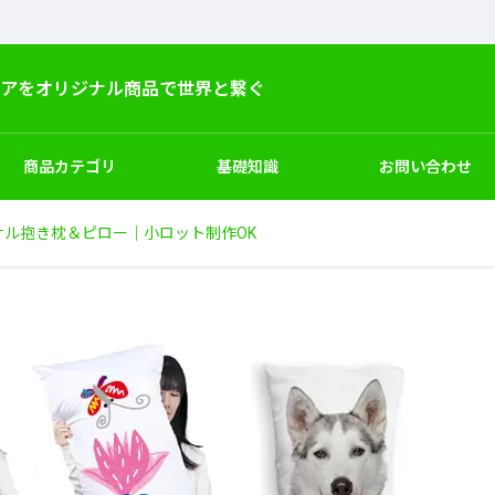
デアをオリジナル商品で世界と繋ぐ
商品カテゴリ
基礎知識
お問い合わせ
ナル抱き枕＆ピロー｜小ロット制作OK
ー
キッズ
シューズ
サンプル試作
マーケティングと企画