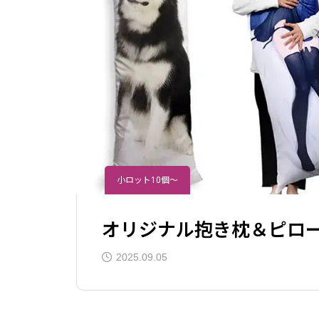
オリジナルハッピ（法被）制作｜小
オリジ
ロット対応
文OK
2025.09.05
2025
検品・アセンブリ
小ロット10個～
オリジナル抱き枕＆ピロー
2025.09.05