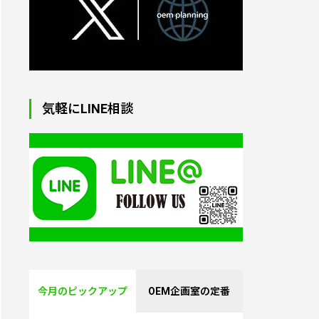
オリジナルトートバッグ
制作｜小ロット対応・生
気軽にLINE相談
地からプリント・縫製
オリジナル・パソコンケ
ース（ラップトップバッ
グ）｜1個から制作
オリジナル湯たんぽ｜1
個から制作OK
今月のピックアップ
OEM企画室の定番
PVC製3Dキーホルダー｜
オリジナル制作