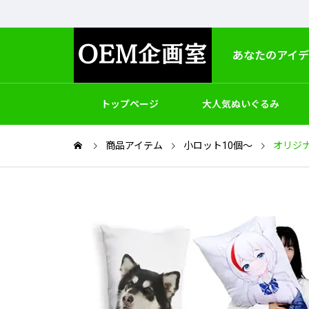
あなたのアイ
トップページ
大人気ぬいぐるみ
商品アイテム
小ロット10個～
製作
オリジ
アクセサリー
バッグ
ゲームホビ
OEM＆ODM
パッケージと梱包