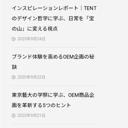
PVC製3Dキーホルダー｜
インスピレーションレポート｜TENT
オリジナル制作
のデザイン哲学に学ぶ、日常を「宝
の山」に変える視点
オリジナル型クッション
制作｜小ロット対応・生
2025年9月24日
地からプリント・縫製
ブランド体験を高めるOEM企画の秘
オリジナルトートバッグ
訣
制作｜小ロット対応・生
地からプリント・縫製
2025年9月22日
東京藝大の学祭に学ぶ、OEM商品企
画を革新する5つのヒント
2025年9月21日