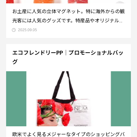
お土産に人気の立体マグネット。特に海外からの観
光客には人気のグッズです。特産品やオリジナルメ
ニューのマグネットは如何ですか？商品情報●商品
2025.09.05
名：OM53 食品マグネット●参考単価：要お見積も
り／500個●MOQ（最低発注数）：500個●材質：
エコフレンドリーPP｜プロモーショナルバッ
EGレジン●デザイン
グ
欧米でよく見るメジャーなタイプのショッピングバ