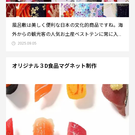
風呂敷は美しく便利な日本の文化的商品ですね。海
外からの観光客の人気お土産ベストテンに常に入っ
てます。商品情報商品番号：OM52 風呂敷制作●参
2025.09.05
考単価：要お見積もり●MOQ（最低発注数）：100
枚●材質：ポリエステル●デザイン：フルカラー印
オリジナル３D食品マグネット制作
刷●色：フルカラー