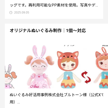
ッグです。再利用可能なPP素材を使用。写真やデ
ザインが生きる素材なのでプロモーション用にもお
2025.09.05
勧めです。無料サンプルがありますので請求してく
ださい。商品情報●商品名：エコフレンドリーPP●
オリジナルぬいぐるみ制作｜1個～対応
参考単価：120円～要お見積もり●MOQ
ぬいぐるみ好活用事例株式会社ブルトーン様（公式Xで
用）