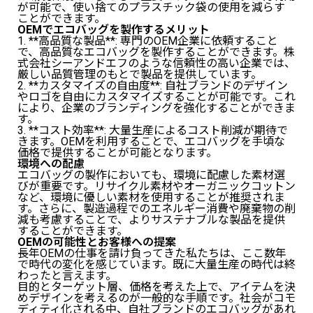
が可能で、使い捨てのプラスチック袋の使用を減らす
ことができます。
OEMでエコバッグを製作するメリット
1. **高品質な製品**: 専門のOEM企業に依頼すること
で、高品質なエコバッグを製作することができます。株
式会社シーアンドエフのような信頼性の高い企業では、
厳しい品質管理のもとで製品を提供しています。
2. **カスタマイズの自由度**: 自社ブランドのデザイン
やロゴを自由にカスタマイズすることが可能です。これ
により、企業のブランディングを強化することができま
す。
3. **コスト効率**: 大量生産によるコスト削減が期待で
きます。OEMを利用することで、エコバッグを手頃な
価格で提供することが可能となります。
環境への配慮
エコバッグの製作においても、環境に配慮した素材選
びが重要です。リサイクル素材やオーガニックコットン
など、環境に優しい素材を使用することが推奨されま
す。さらに、製造過程でのエネルギー消費や廃棄物の削
減も考慮することで、よりサステナブルな製品を提供
することができます。
OEMの可能性とお客様への提案
長年OEMの仕事を請け負ってきた私たちは、ここ数年
で時代の変化を感じています。既に大量生産の時代は終
わったと言えます。
目的とターゲット層、価格を考えた上で、アイテムを決
めデザインを考えるのが一般的な手順です。社会がコモ
ディティ化される中、自社ブランドのエコバッグがあれ