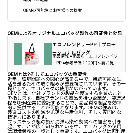
OEMの可能性とお客様への提案
OEMによるオリジナルエコバッグ製作の可能性と効果
エコフレンドリーPP｜プロモ
ーショナルバッグ
商品情報 ●商品名：エコフレンドリ
ーPP ●参考単価：120円～要お見積
もり ●MOQ（最低発注数）：500
OEMとは?そしてエコバッグの重要性
個…
近年、環境問題への関心が高まる中で、持続可能な生
活を送るための取り組みが重要視されています。その一
環として、エコバッグの使用が広がっています。
OEMとは、他社ブランドの製品を製造する企業のこと
を指します。自社ブランドの商品を持つ企業が、製造過
程をOEM企業に委託することで、高品質な製品を効率
的に提供することが可能となります。OEMの強みは、
製造コストの削減や迅速な生産体制、そして専門的な
技術力にあります。
プラスチック製の袋が海洋汚染や動物への被害を引き
起こすことが広く知られている中、エコバッグの使用
は環境保護の一歩として重要です。エコバッグは再利用