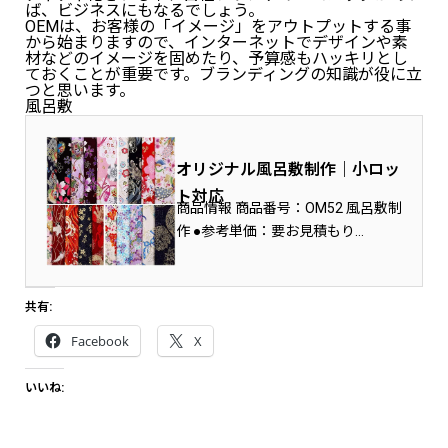
ば、ビジネスにもなるでしょう。
OEMは、お客様の「イメージ」をアウトプットする事
から始まりますので、インターネットでデザインや素
材などのイメージを固めたり、予算感もハッキリとし
ておくことが重要です。ブランディングの知識が役に立
つと思います。
風呂敷
オリジナル風呂敷制作｜小ロッ
ト対応
商品情報 商品番号：OM52 風呂敷制
作 ●参考単価：要お見積もり
●MOQ（最低発注数）：100枚 ●材
質：…
共有:
Facebook
X
いいね: