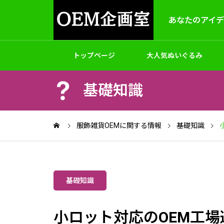
あなたのアイ
トップページ
大人気ぬいぐるみ
基礎知識
製作
アクセサリー
バッグ
ゲームホビ
OEM＆ODM
服飾雑貨OEMに関する情報
基礎知識
基礎知識
パッケージと梱包
オリジナルハッピ（法被）制作｜小
フルカ
小ロット対応のOEM工
ロット対応
枚～