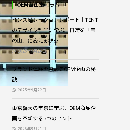
OEM企画室コラム
PVC製3Dキーホルダー｜
インスピレーションレポート｜TENT
オリジナル制作
のデザイン哲学に学ぶ、日常を「宝
の山」に変える視点
オリジナル型クッション
制作｜小ロット対応・生
2025年9月24日
地からプリント・縫製
ブランド体験を高めるOEM企画の秘
オリジナルトートバッグ
訣
制作｜小ロット対応・生
地からプリント・縫製
2025年9月22日
東京藝大の学祭に学ぶ、OEM商品企
画を革新する5つのヒント
2025年9月21日