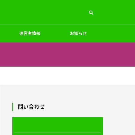
運営者情報
お知らせ
PC周辺
インテリア
ペット
デザイン
問い合わせ
商品素材・加工法
ー制作
オリジナルフルデザインTシャツ｜1
リン
枚～制作