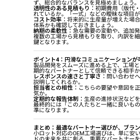
ず、総合的なバランスを見極めましょう。
透明性のある見積もり
：初期費用（版代
れているか。「一式」などの曖昧な項目
コスト効率
：将来的に生産量が増えた場
体系かも確認しておきましょう。
納期の柔軟性
：急な需要の変動や、追加
複数の工場から見積もりを取り、内訳を
鍵となります。
ポイント4：円滑なコミュニケーションが
製品開発をスムーズに進める上で、工場と
期的なパートナーとして信頼できる相手か
レスポンスの速さと丁寧さ
：問い合わせ
説明してくれるか。
担当者との相性
：こちらの要望や意図を
気か。
定期的な報告体制
：生産の進捗状況など
最終的には「この人たちと一緒に良いも
準になります。
まとめ：最適なパートナー選びが、ブラ
小ロット対応のOEM工場選びは、単に安
ドの未来を共に創る、重要なパートナーを