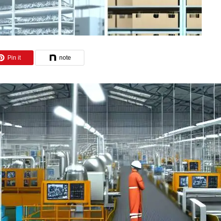
Pin it
note