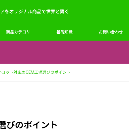
デアをオリジナル商品で世界と繋ぐ
商品カテゴリ
基礎知識
お問い合わせ
ー
キッズ
シューズ
サンプル試作
小ロット対応のOEM工場選びのポイント
マーケティングと企画
ラーオリジナルマスク制作｜1
オリジナルパーカートレーナ
場選びのポイント
｜小ロット対応・生地からプ