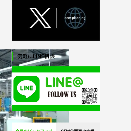
オリジナルトートバッグ
制作｜小ロット対応・生
気軽にLINE相談
地からプリント・縫製
オリジナル・パソコンケ
ース（ラップトップバッ
グ）｜1個から制作
オリジナル湯たんぽ｜1
個から制作OK