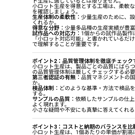
ト生産に適しているとは限りません。
小ロット生産を得意とする工場は、柔軟な
を確認しましょう。
生産体制の柔軟性
：少量生産のために、
くれるか。
得意な分野
：少量多品種の生産実績が豊
試作品への対応力
：1個からの試作品製作
「小ロット対応可能」と書かれているだ
で理解することが重要です。
ポイント2：品質管理体制を徹底チェック
小ロット生産は、製品ごとの品質にばら
の品質管理体制は厳しくチェックする必要
第三者認証の有無
：品質マネジメントの国際
か。
検品体制
：どのような基準・方法で検品
する。
サンプルの品質
：依頼したサンプルの仕上
よく現れます。
小さな疑問や不安にも真摯に答えてくれる
ポイント3：コストと納期のバランスを比
小ロット生産は、1個あたりの単価が割高