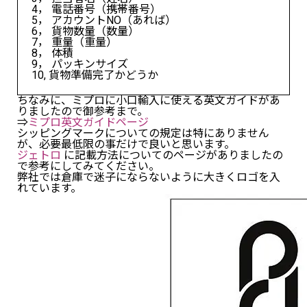
4， 電話番号（携帯番号）
5， アカウントNO（あれば）
6， 貨物数量（数量）
7， 重量（重量）
8， 体積
9， パッキンサイズ
10, 貨物準備完了かどうか
ちなみに、ミプロに小口輸入に使える英文ガイドがあ
りましたので御参考まで。
⇒
ミプロ英文ガイドページ
シッピングマークについての規定は特にありません
が、必要最低限の事だけで良いと思います。
ジェトロ
に記載方法についてのページがありましたの
で参考にしてみてください。
弊社では倉庫で迷子にならないように大きくロゴを入
れています。