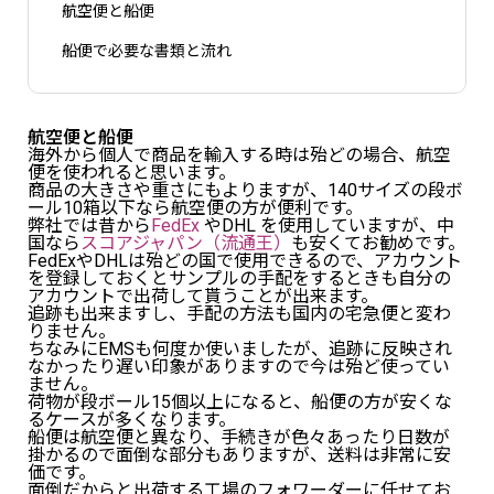
航空便と船便
船便で必要な書類と流れ
航空便と船便
海外から個人で商品を輸入する時は殆どの場合、航空
便を使われると思います。
商品の大きさや重さにもよりますが、140サイズの段ボ
ール10箱以下なら航空便の方が便利です。
弊社では昔から
FedEx
やDHL を使用していますが、中
国なら
スコアジャパン（流通王）
も安くてお勧めです。
FedExやDHLは殆どの国で使用できるので、アカウント
を登録しておくとサンプルの手配をするときも自分の
アカウントで出荷して貰うことが出来ます。
追跡も出来ますし、手配の方法も国内の宅急便と変わ
りません。
ちなみにEMSも何度か使いましたが、追跡に反映され
なかったり遅い印象がありますので今は殆ど使ってい
ません。
荷物が段ボール15個以上になると、船便の方が安くな
るケースが多くなります。
船便は航空便と異なり、手続きが色々あったり日数が
掛かるので面倒な部分もありますが、送料は非常に安
価です。
面倒だからと出荷する工場のフォワーダーに任せてお