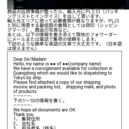
商品の出荷準備が整ったら、輸入元にPLとCI（パッキ
ングリストとインボイス）を出して貰います。
輸入元エリアに依って必要書類が異なりますが、PL,CI
と別に用意する最低限の書類としては荷印（シッピン
グマーク）、商品の写真など。
あとは、以下の情報を書き添えて現地のフォワーダー
にメールまたは電話で集荷の依頼をします。
下記のような簡単な英語の文章で大丈夫です。（日本語
は使えません）
Dear Sir/Madam
Hello, my name is ●● of ●●(company name)
We have a consignment available for collection in
Guangdong which we would like to dispatching to
Tokyo by ship.
Please find attached a copy of our shipping
invoice and packing list, shipping mark, and photo
of products.
—————-
下の1～10の情報を書く。
—————-
We hope all documents are OK.
Thank you.
1， 集荷住所
2， 会社名
3， 担当者名（姓名）