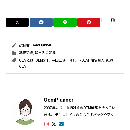
投稿者:
OemPlanner
基礎知識
,
輸出入の知識
OEMとは
,
OEM流れ
,
中国工場
,
小ロットOEM
,
船便輸入
,
雑貨
OEM
OemPlanner
2007年より、服飾雑貨のOEM業務を行ってい
ます。 テキスタイルのみならずバッグやアクセ
サリー、インテリアなど幅広く対応し数多くの
実績があります。