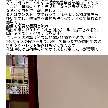
くと、聞いたことのない格安輸送業者を経由して段ボ
ールが一箱紛失するトラブルになった事があるので、
なるべく自分で手配しましょう。
最近はワンストップで行ってくれるような物流業者も
多いですし、準備する書類も決まっているので慣れると
簡単です。
船便で必要な書類と流れ
輸出の際に160サイズ以上の段ボールで出荷されると、
国内で困ることが多くなります。
パレットの標準サイズは1100×1100ですので、120～
140サイズの段ボールで出荷して貰った方が国内での送
料も安くパレット保管料も安くなります。
発注時には出荷時の箱のサイズも指定した方が賢明で
す。