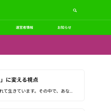
運営者情報
お知らせ
PC周辺
インテリア
ペット
デザイン
山」に変える視点
はじめに：モノが溢れる時代に、心に響くモノとは何か私たちは日々、無数の「モノ」に囲まれて生きています。その中で、あなたの心を掴み、長く使い続けたいと思わせるモノは、一体どれくらいあるでしょうか。その答えのヒントを探しに、私たちOEM企画室はデザインの最前線を訪れる旅に出ています。今
商品素材・加工法
制作｜1
オリジナルパーカートレーナー制作
｜小ロット対応・生地からプリン