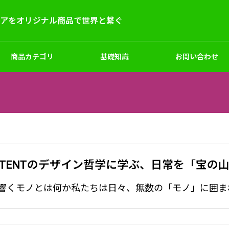
デアをオリジナル商品で世界と繋ぐ
商品カテゴリ
基礎知識
お問い合わせ
ー
キッズ
シューズ
サンプル試作
TENTのデザイン哲学に学ぶ、日常を「宝の
マーケティングと企画
ナルアームカバー｜1枚から注
フルカラーオリジナルマスク
枚～