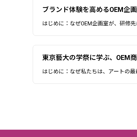
2025.09.05
2025
ブランド体験を高めるOEM企
検品・アセンブリ
東京藝大の学祭に学ぶ、OEM