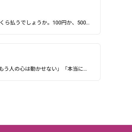
ト・縫製
2025.09.05
はじめに：なぜOEM企画室が、研修先に「喫茶店」を選んだのか？一杯のコーヒーに、人はいくら払うでしょうか。100円か、500円か、あるいは1,000円か。その答えは、コーヒーそのものの味だけでは決まりません。私たちOEM企画室は、モノの価値が「機能」から「体験」へとシフトする現代に
はじめに：なぜ私たちは、アートの最前線へ向かったのか？「ありきたりなノベルティでは、もう人の心は動かせない」「本当に価値のあるオリジナルグッズとは、一体何だろうか？」私たちOEM企画室は、その答えのヒントを求め、2025年9月7日、創造のエネルギーが渦巻く場所、東京藝術