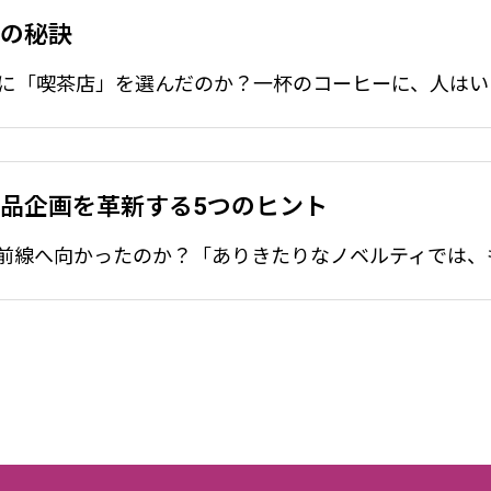
.09.05
2025.09.05
画の秘訣
輸出入の知識
商品企画を革新する5つのヒント