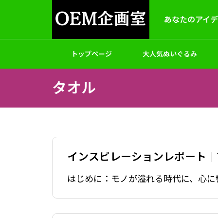
あなたのアイ
トップページ
大人気ぬいぐるみ
タオル
製作
アクセサリー
バッグ
ゲームホビ
OEM＆ODM
インスピレーションレポート｜
パッケージと梱包
オリジナルハッピ（法被）制作｜小
オリジ
ロット対応
文OK