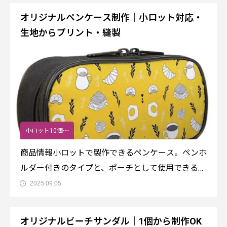
が見えにくく便利です。デザインのお手伝いも、お
オリジナルペンケース制作｜小ロット対応・
気軽に御相談ください。※位置がずれる場合があり
生地からプリント・縫製
ます
小ロット10個～
商品情報小ロットで製作できるペンケース。ペンホ
ルダー付きのタイプと、ポーチとして使用できるダ
ブルコンパートメント＆ストラップ付のタイプと、
2025.09.05
2種類あります。用途に合わせてお選びください。
下記にテンプレートがありますので、ご利用くださ
オリジナルビーチサンダル｜1個から制作OK