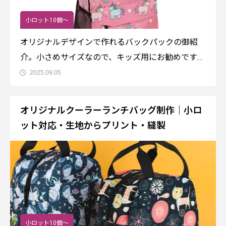
小ロット10個～
オリジナルデザインで作れるバックパックの御紹
介。小さめサイズなので、キッズ用にお勧めです。
ショルダーベルトはクッション性があり、内部ポケ
2025.09.05
ットがあります。商品情報商品名：EC25 バックパ
ック（S） サイズ：32×23×11㎝素材：キャンバ
オリジナルクーラーランチバッグ制作｜小ロ
ス、ポリエステル
ット対応・生地からプリント・縫製
小ロット10個～