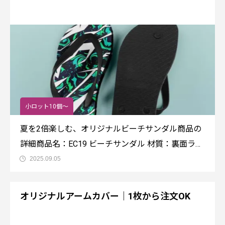
い。商品名：EC20 ペンケースサイズ：250*120*6
小ロット10個～
夏を2倍楽しむ、オリジナルビーチサンダル商品の
詳細商品名：EC19 ビーチサンダル 材質：裏面ラバ
ー・PE+PVC ライナーEVA価格・納期・ご注文方
2025.09.05
法通常価格：1枚2,480円（税込み／送料別）納期：
約4週間ご注文方法：数量やサイズなどによって異
オリジナルアームカバー｜1枚から注文OK
なりますので