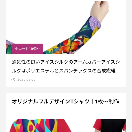
小ロット10個～
通気性の良いアイスシルクのアームカバーアイスシ
ルクはポリエステルとスパンデックスの合成繊維
で、伸縮性があり通気性に優れています。サイクリ
2025.09.05
ングやドライブだけでなく、作業や袖の汚れ防止に
御使用いただけます。オリジナルTシャツと組み合
オリジナルフルデザインTシャツ｜1枚～制作
わせてデザインするとお洒落なアイテムになりま
す。