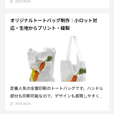
現でき、観光やイベントのお土産、ノベルティなど
2025.09.05
様々な用途で需要のあるアイテムです。商品の詳細
商品名：EC23 エコバッグ 全面フルカラー印刷が可
オリジナルトートバッグ制作｜小ロット対
能です。たっぷり入るエコバッグ。折り
応・生地からプリント・縫製
定番人気の全面印刷のトートバッグです。ハンドル
部分も印刷可能なので、デザインも表現しやすくオ
リジナリティあるバッグの制作が出来ます。内部に
2025.09.05
ポケット、上部にスナップがついていますので中身