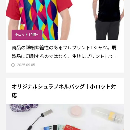
小ロット10個～
商品の詳細伸縮性のあるフルプリントTシャツ。既
製品に印刷するのではなく、生地にプリントして縫
製しますので袖も裾もフルデザイン可能。デジタル
2025.09.05
プリントで色の再現性も高く、美しい仕上がりで
す。送品名：EC17 フルデザインTシャツサイズ：
オリジナルシュラプネルバッグ｜小ロット対
S,M,L,XL,2XL,3XL,4XL,5XL
応