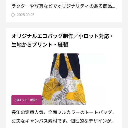
ラクターや写真などでオリジナリティのある商品が
出来ます。お揃いで、レジャーシート・風呂敷等に
2025.09.05
なるマルチタペストリーもお勧めします。商品名：
EC21 巾着リュック（L）サイズ：32×45cm素材：
オリジナルエコバッグ制作／小ロット対応・
キャンバス生地価格・
生地からプリント・縫製
小ロット10個～
長年の定番人気、全面フルカラーのトートバッグ。
丈夫なキャンバス素材です。個性的なデザインが表