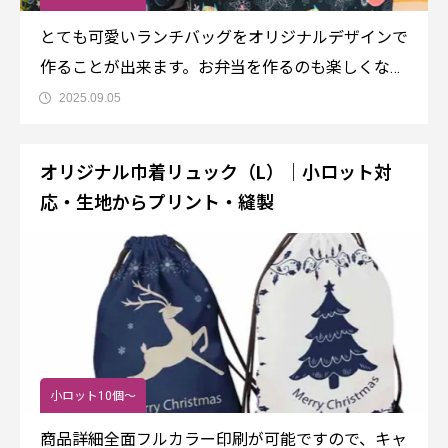
とても可愛いランチバッグをオリジナルデザインで
作ることが出来ます。お弁当を作るのも楽しくなり
ますね。テイクアウト用のノベルティにもお勧めし
2025.09.05
ます。商品情報商品名：EC24 クーラーランチバッ
グサイズ：20(H)X13(W)X22(L)素材：オックスフォ
オリジナル巾着リュック（L）｜小ロット対
ード全面フルカラー
応・生地からプリント・縫製
小ロット10個～
商品詳細全面フルカラー印刷が可能ですので、キャ