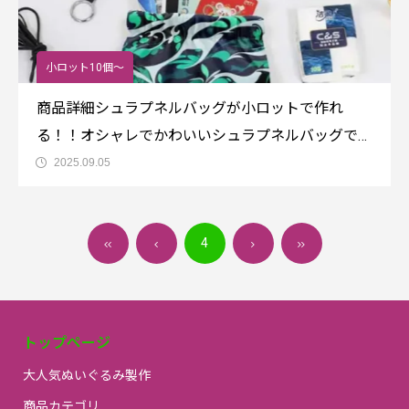
小ロット10個～
商品詳細シュラプネルバッグが小ロットで作れ
る！！オシャレでかわいいシュラプネルバッグで
す。開閉が楽なので、よく使う小物入れに便利。商
2025.09.05
品名：EC16 シュラプネルバッグ サイズ：
11.5*13*5cm素材：合成繊維価格・納期・ご注文方
4
法通常価格：1枚1,480円（税
トップページ
大人気ぬいぐるみ製作
商品カテゴリ