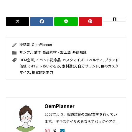
投稿者:
OemPlanner
サンプル試作
,
商品素材・加工法
,
基礎知識
OEM企画
,
イベント記念品
,
カスタマイズ
,
ノベルティ
,
ブランド
価値
,
小ロットぬいぐるみ
,
素材選び
,
自分ブランド
,
色のカスタ
マイズ
,
視覚的訴求力
OemPlanner
2007年より、服飾雑貨のOEM業務を行ってい
ます。 テキスタイルのみならずバッグやアクセ
サリー、インテリアなど幅広く対応し数多くの