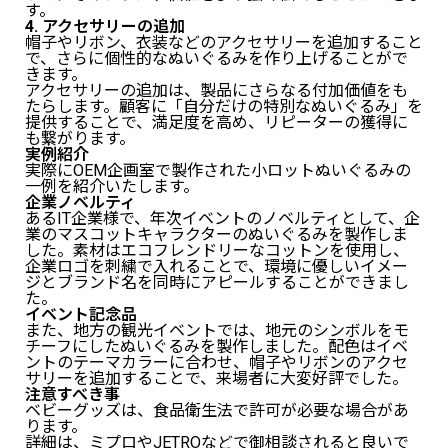
す。
4. アクセサリーの追加
帽子やリボン、衣装などのアクセサリーを追加すること
で、さらに個性的なぬいぐるみを作り上げることがで
きます。
アクセサリーの追加は、製品にさらなる付加価値をも
たらします。顧客に「自分だけの特別なぬいぐるみ」を
提供することで、満足度を高め、リピーターの獲得に
も繋がります。
実例紹介
実際にOEM企画室で製作された小ロットぬいぐるみの
一例を紹介いたします。
企業ノベルティ
あるIT企業様で、年次イベントのノベルティとして、企
業のマスコットキャラクターのぬいぐるみを製作しま
した。素材はエコフレンドリーなコットンを使用し、
企業ロゴを刺繍で入れることで、環境に優しいイメー
ジとブランド名を同時にアピールすることができまし
た。
イベント記念品
また、地方の観光イベントでは、地元のシンボルをモ
チーフにしたぬいぐるみを製作しました。配色はイベ
ントのテーマカラーに合わせ、帽子やリボンのアクセ
サリーを追加することで、来場者に大変好評でした。
注意すべき事
ベビーグッズは、食品衛生法で許可が必要な場合があ
ります。
詳細は、ミプロやJETROなどで御相談されると良いで