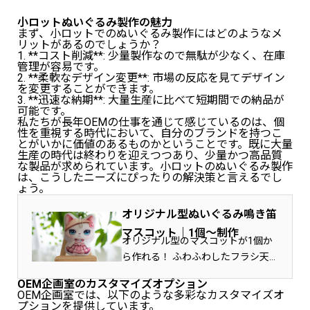
小ロットぬいぐるみ製作の魅力
まず、小ロットでのぬいぐるみ製作にはどのようなメ
リットがあるのでしょうか？
1. **コスト削減**: 少量製作なので無駄が少なく、在庫
管理が容易です。
2. **柔軟なデザイン変更**: 市場の反応を見てデザイン
を変更することができます。
3. **迅速な納期**: 大量生産に比べて短期間での納品が
可能です。
私たちが長年OEMの仕事を通じて感じているのは、個
性を重視する時代において、自分のブランドを持つこ
とがいかに価値のあるものかということです。既に大量
生産の時代は終わりを迎えつつあり、少量かつ高品質
な製品が求められています。小ロットのぬいぐるみ製作
は、こうしたニーズにぴったりの解決策と言えるでし
ょう。
オリジナル型ぬいぐるみ鳴き笛
マスコット｜1個～制作
オリジナル型のマスコットが1個か
ら作れる！ ふわふわしたフラシ天
（柔らかく毛があるベルベット素
OEM企画室のカスタマイズオプション
材）の、ぬいぐる…
OEM企画室では、以下のような多彩なカスタマイズオ
プションを提供しています。