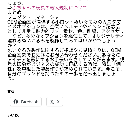
しょう。
⇒
赤ちゃんの玩具の輸入規制について
まとめ
プロダクト マネージャー
OEM企画室が提供する小ロットぬいぐるみのカスタマ
イズオプションは、企業ノベルティやイベント記念品
として非常に魅力的です。素材、色、刺繍、アクセサリ
ーなど、多彩なオプションを駆使して、オリジナリティ
溢れるぬいぐるみを製作してみてはいかがでしょう
か？
ぬいぐるみ製作に関するご相談やお見積もりは、OEM
企画室までお気軽にお問い合わせください。あなたの
アイデアを形にするお手伝いをさせていただきます。視
覚の印象がビジネスの成功に直結する時代、特に「個
性」を重視した製品作りが求められています。今こそ、
自分のブランドを持つための一歩を踏み出しましょ
う。
共有:
Facebook
X
いいね: