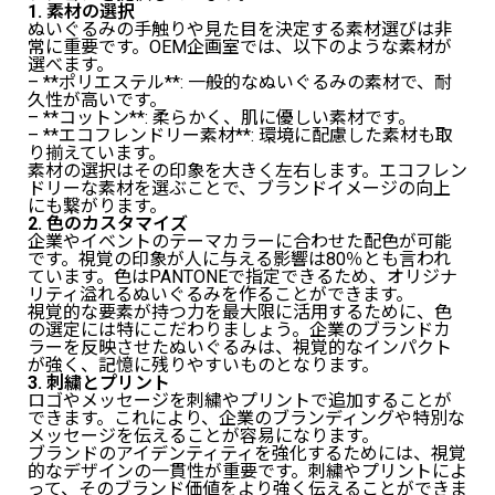
1. 素材の選択
ぬいぐるみの手触りや見た目を決定する素材選びは非
常に重要です。OEM企画室では、以下のような素材が
選べます。
– **ポリエステル**: 一般的なぬいぐるみの素材で、耐
久性が高いです。
– **コットン**: 柔らかく、肌に優しい素材です。
– **エコフレンドリー素材**: 環境に配慮した素材も取
り揃えています。
素材の選択はその印象を大きく左右します。エコフレン
ドリーな素材を選ぶことで、ブランドイメージの向上
にも繋がります。
2. 色のカスタマイズ
企業やイベントのテーマカラーに合わせた配色が可能
です。視覚の印象が人に与える影響は80％とも言われ
ています。色はPANTONEで指定できるため、オリジナ
リティ溢れるぬいぐるみを作ることができます。
視覚的な要素が持つ力を最大限に活用するために、色
の選定には特にこだわりましょう。企業のブランドカ
ラーを反映させたぬいぐるみは、視覚的なインパクト
が強く、記憶に残りやすいものとなります。
3. 刺繍とプリント
ロゴやメッセージを刺繍やプリントで追加することが
できます。これにより、企業のブランディングや特別な
メッセージを伝えることが容易になります。
ブランドのアイデンティティを強化するためには、視覚
的なデザインの一貫性が重要です。刺繍やプリントによ
って、そのブランド価値をより強く伝えることができま