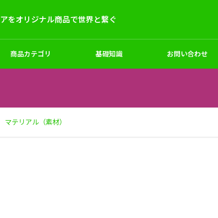
デアをオリジナル商品で世界と繋ぐ
商品カテゴリ
基礎知識
お問い合わせ
ー
キッズ
シューズ
サンプル試作
マテリアル（素材）
マーケティングと企画
ラーオリジナルマスク制作｜1
オリジナルパーカートレーナ
｜小ロット対応・生地からプ