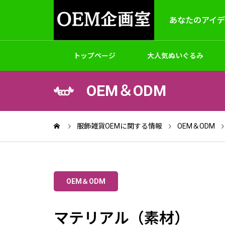
あなたのアイ
トップページ
大人気ぬいぐるみ
OEM＆ODM
製作
アクセサリー
バッグ
ゲームホビ
OEM＆ODM
服飾雑貨OEMに関する情報
OEM＆ODM
OEM＆ODM
パッケージと梱包
オリジナルフルデザインTシャツ｜1
フルカ
マテリアル（素材）
枚～制作
枚～