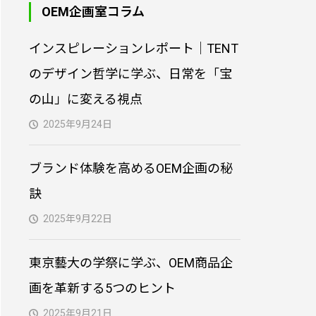
OEM企画室コラム
PVC製3Dキーホルダー｜
インスピレーションレポート｜TENT
オリジナル制作
のデザイン哲学に学ぶ、日常を「宝
の山」に変える視点
オリジナル型クッション
制作｜小ロット対応・生
2025年9月24日
地からプリント・縫製
ブランド体験を高めるOEM企画の秘
オリジナルトートバッグ
訣
制作｜小ロット対応・生
地からプリント・縫製
2025年9月22日
東京藝大の学祭に学ぶ、OEM商品企
画を革新する5つのヒント
2025年9月21日