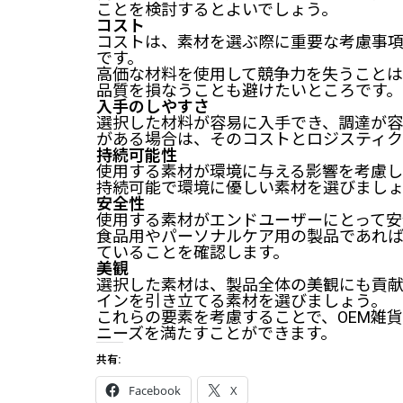
ことを検討するとよいでしょう。
コスト
コストは、素材を選ぶ際に重要な考慮事
です。
高価な材料を使用して競争力を失うことは
品質を損なうことも避けたいところです。
入手のしやすさ
選択した材料が容易に入手でき、調達が容
がある場合は、そのコストとロジスティク
持続可能性
使用する素材が環境に与える影響を考慮し
持続可能で環境に優しい素材を選びまし
安全性
使用する素材がエンドユーザーにとって安
食品用やパーソナルケア用の製品であれ
ていることを確認します。
美観
選択した素材は、製品全体の美観にも貢献
インを引き立てる素材を選びましょう。
これらの要素を考慮することで、OEM雑
ニーズを満たすことができます。
共有:
Facebook
X