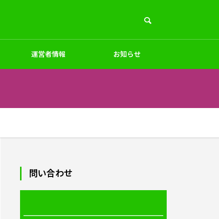
運営者情報
お知らせ
PC周辺
インテリア
ペット
デザイン
問い合わせ
商品素材・加工法
ー制作
オリジナルエプロン｜小ロット対応
リン