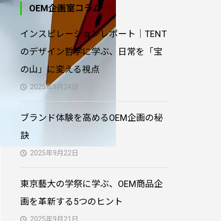
OEM企画室コラム
オリジナル型クッション
インスピレーションレポート｜TENT
制作｜小ロット対応・生
地からプリント・縫製
のデザイン哲学に学ぶ、日常を「宝
の山」に変える視点
オリジナルトートバッグ
制作｜小ロット対応・生
2025年9月24日
地からプリント・縫製
ブランド体験を高めるOEM企画の秘
訣
2025年9月22日
東京藝大の学祭に学ぶ、OEM商品企
画を革新する5つのヒント
2025年9月21日