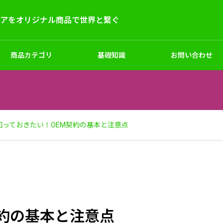
デアをオリジナル商品で世界と繋ぐ
商品カテゴリ
基礎知識
お問い合わせ
ー
キッズ
シューズ
サンプル試作
知っておきたい！OEM契約の基本と注意点
マーケティングと企画
ナルエプロン｜小ロット対応
フルカラーオリジナルマスク
契約の基本と注意点
枚～