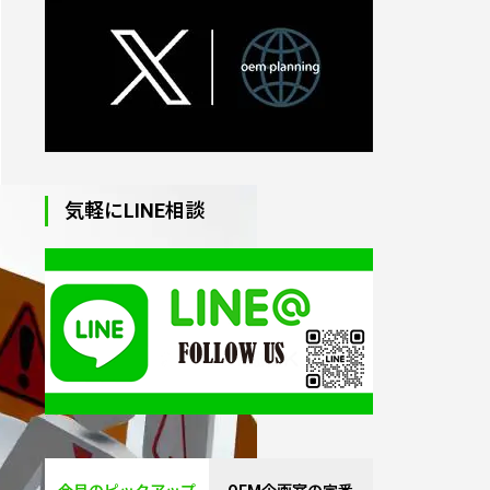
オリジナルトートバッグ
制作｜小ロット対応・生
地からプリント・縫製
オリジナル・パソコンケ
ース（ラップトップバッ
気軽にLINE相談
グ）｜1個から制作
オリジナル湯たんぽ｜1
個から制作OK
PVC製3Dキーホルダー｜
オリジナル制作
オリジナル型クッション