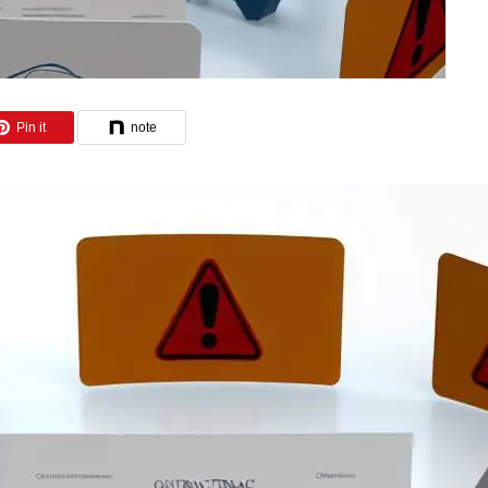
Pin it
note