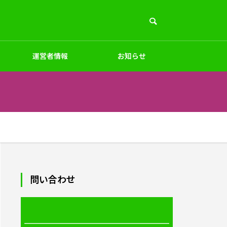
運営者情報
お知らせ
PC周辺
インテリア
ペット
デザイン
問い合わせ
商品素材・加工法
制作｜1
オリジナルハッピ（法被）制作｜小
ロット対応