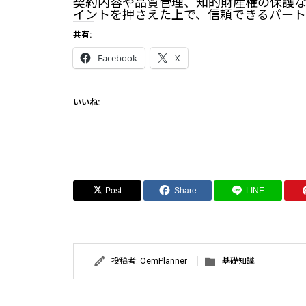
契約内容や品質管理、知的財産権の保護な
イントを押さえた上で、信頼できるパート
共有:
Facebook
X
いいね:
Post
Share
LINE
投稿者:
OemPlanner
基礎知識