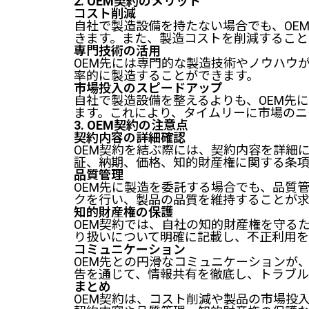
2. OEM契約のメリット
コスト削減
自社で製造設備を持たない場合でも、OE
きます。また、製造コストを削減すること
専門技術の活用
OEM先には専門的な製造技術やノウハウ
率的に製造することができます。
市場投入のスピードアップ
自社で製造設備を整えるよりも、OEM先
ます。これにより、タイムリーに市場のニ
3. OEM契約の注意点
契約内容の詳細確認
OEM契約を結ぶ際には、契約内容を詳細
証、納期、価格、知的財産権に関する条項
品質管理
OEM先に製造を委託する場合でも、品質
クを行い、製品の品質を維持することが求
知的財産権の保護
OEM契約では、自社の知的財産権を守る
り扱いについて明確に記載し、不正利用を
コミュニケーション
OEM先との円滑なコミュニケーションが
告を通じて、情報共有を徹底し、トラブル
まとめ
OEM契約は、コスト削減や製品の市場投