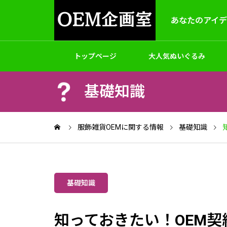
あなたのアイ
トップページ
大人気ぬいぐるみ
基礎知識
製作
アクセサリー
バッグ
ゲームホビ
OEM＆ODM
服飾雑貨OEMに関する情報
基礎知識
基礎知識
パッケージと梱包
オリジナルパーカートレーナー制作
オリジ
知っておきたい！OEM
｜小ロット対応・生地からプリン