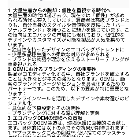
イズ：38X28.5CM(15インチ以下…
1. 大量生産からの脱却：個性を重視する時代へ
大量生産の時代は過ぎ去り、現在では「個性」が求め
られる時代に突入しています。消費者は高級ブランドよ
りも、自分自身のスタイルや価値観を反映した「パー
ソナルブランド」を持つことに魅力を感じています。こ
の傾向はエコバッグの市場にも現れており、個性的な
デザインやカスタマイズが可能な製品が人気を集めて
います。
– 独自性を持ったデザインのエコバッグがトレンドに
– 少量多品種生産への柔軟な対応が求められる
– ブランドの物語や理念を伝えるストーリーテリングが
重要視される
2. OEMにおけるブランディングの重要性
製品がコモディティ化する中、自社ブランドを確立する
ことは大きなビジネスの強みとなります。OEMは、顧
客のブランドイメージやビジョンを具現化するための
パートナーです。このため、以下の要素が特に重要とな
ります：
– オンラインツールを活用したデザインや素材選びのビ
ジュアル化
– 具体的な予算設定とその透明性
– ブランディングに対する深い理解と実践
3. エコバッグOEMの環境への貢献
エコバッグのOEM製造は、環境保護に直接的に貢献し
ます。具体的には以下の点でその効果が期待されます：
1. **プラスチックごみの削減**: 使い捨てのプラスチッ