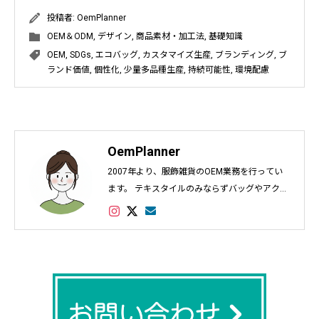
投稿者:
OemPlanner
OEM＆ODM
,
デザイン
,
商品素材・加工法
,
基礎知識
OEM
,
SDGs
,
エコバッグ
,
カスタマイズ生産
,
ブランディング
,
ブ
ランド価値
,
個性化
,
少量多品種生産
,
持続可能性
,
環境配慮
OemPlanner
2007年より、服飾雑貨のOEM業務を行ってい
ます。 テキスタイルのみならずバッグやアクセ
サリー、インテリアなど幅広く対応し数多くの
実績があります。