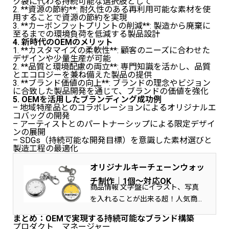
ク袋に代わる持続可能な選択肢として
2. **資源の節約**: 耐久性のある再利用可能な素材を使
用することで資源の節約を実現
3. **カーボンフットプリントの削減**: 製造から廃棄に
至るまでの環境負荷を低減する製品設計
4. 新時代のOEMのメリット
1. **カスタマイズの柔軟性**: 顧客のニーズに合わせた
デザインや少量生産が可能
2. **品質と環境配慮の両立**: 専門知識を活かし、品質
とエコロジーを兼ね備えた製品の提供
3. **ブランド価値の向上**: ブランドの理念やビジョン
に合致した製品開発を通じて、ブランドの価値を強化
5. OEMを活用したブランディング成功例
– 地域特産品とのコラボレーションによるオリジナルエ
コバッグの開発
– アーティストとのパートナーシップによる限定デザイ
ンの展開
– SDGs（持続可能な開発目標）を意識した素材選びと
製造工程の最適化
オリジナルキーチェーンウォッ
チ制作｜1個～対応OK
商品情報 文字盤にイラスト、写真
を入れることが出来る超！人気商品
推奨画像サイズ：600*600px 300d…
まとめ：OEMで実現する持続可能なブランド構築
プロダクト マネージャー