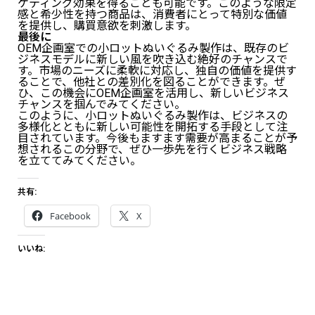
ケティング効果を得ることも可能です。このような限定
感と希少性を持つ商品は、消費者にとって特別な価値
を提供し、購買意欲を刺激します。
最後に
OEM企画室での小ロットぬいぐるみ製作は、既存のビ
ジネスモデルに新しい風を吹き込む絶好のチャンスで
す。市場のニーズに柔軟に対応し、独自の価値を提供す
ることで、他社との差別化を図ることができます。ぜ
ひ、この機会にOEM企画室を活用し、新しいビジネス
チャンスを掴んでみてください。
このように、小ロットぬいぐるみ製作は、ビジネスの
多様化とともに新しい可能性を開拓する手段として注
目されています。今後もますます需要が高まることが予
想されるこの分野で、ぜひ一歩先を行くビジネス戦略
を立ててみてください。
共有:
Facebook
X
いいね: