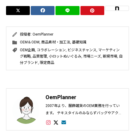
投稿者:
OemPlanner
OEM＆ODM
,
商品素材・加工法
,
基礎知識
OEM企画
,
コラボレーション
,
ビジネスチャンス
,
マーケティン
グ戦略
,
品質管理
,
小ロットぬいぐるみ
,
市場ニーズ
,
新規市場
,
自
分ブランド
,
限定商品
OemPlanner
2007年より、服飾雑貨のOEM業務を行ってい
ます。 テキスタイルのみならずバッグやアクセ
サリー、インテリアなど幅広く対応し数多くの
実績があります。