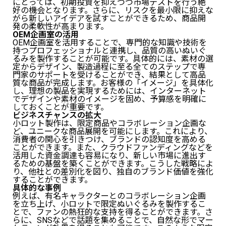
にとっては、初期投資を抑えつつ市場テストを行う絶
好の機会となります。さらに、リスクを最小限に抑えな
がら新しいアイデアを試すことができるため、商品開
発の柔軟性が高まります。
OEM企画室の活用
OEM企画室を活用することで、専門的な知識や技術を
持つプロフェッショナルと連携し、品質の高いぬいぐ
るみを製作することが可能です。具体的には、素材の選
定からデザイン、製造過程に至る全てのステップで専
門家のサポートを受けることができ、結果として高品
質な商品が完成します。お客様の「イメージ」を具体化
し、理想の製品を実現するためには、インターネット
でデザインや素材のイメージを固め、予算感を明確に
しておくことが重要です。
ビジネスチャンスの拡大
小ロット製作は、限定商品やコラボレーション企画な
ど、ユニークな商品展開を可能にします。これにより、
消費者の関心を引きつけ、ブランドの認知度を高める
ことができます。また、クラウドファンディングなどを
活用した資金調達も容易になり、新しい市場に進出す
るための基盤を築くことができます。こうした戦略によ
り、他社との差別化を図り、独自のブランド価値を強化
することができます。
具体的な事例
例えば、有名キャラクターとのコラボレーション企画
を立ち上げ、小ロットで限定ぬいぐるみを製作するこ
とで、ファンの熱狂的な支持を得ることができます。さ
らに、SNSなどで話題を集めることで、自然な形でマー