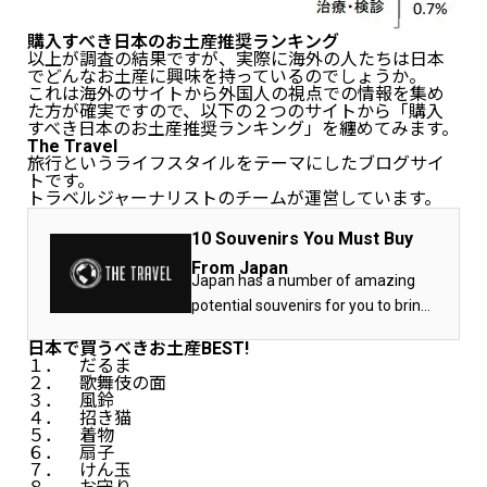
購入すべき日本のお土産推奨ランキング
以上が調査の結果ですが、実際に海外の人たちは日本
でどんなお土産に興味を持っているのでしょうか。
これは海外のサイトから外国人の視点での情報を集め
た方が確実ですので、以下の２つのサイトから「購入
すべき日本のお土産推奨ランキング」を纏めてみます。
The Travel
旅行というライフスタイルをテーマにしたブログサイ
トです。
トラベルジャーナリストのチームが運営しています。
10 Souvenirs You Must Buy
From Japan
Japan has a number of amazing
potential souvenirs for you to bring
back home. Check these out.
日本で買うべきお土産BEST!
１． だるま
２． 歌舞伎の面
３． 風鈴
４． 招き猫
５． 着物
６． 扇子
７． けん玉