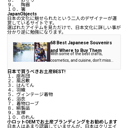
８． お守り
９． 陶器
１０．箸
JapanObjects
日本の文化に魅せられたという二人のデザイナーが運
営しているサイトです。
選ばれたアイテムを見ただけで、日本文化に詳しい事が
分かり逆に勉強になります。
68 Best Japanese Souvenirs
and Where to Buy Them
With some of the best crafts,
cosmetics, and cuisine, don’t miss
out on this collection of the best
日本で買うべきお土産BEST!
things to buy in Japan.
１．座布団
２．風呂敷
３．はんてん
４．羽織
５．ヴィンテージ着物
６．浴衣
７．着物ローブ
８．絹製品
９．友禅
１０．のれん
小ロットOEMでお土産ブランディングをお勧めします
日本人はあまり認識していませんが、日本はクリエイ