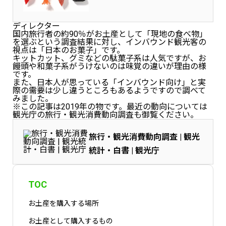
500個 ●MOQ（最低発注数）：50…
ディレクター
国内旅行者の約90％がお土産として「現地の食べ物」
を選ぶという調査結果に対し、インバウンド観光客の
視点は「日本のお菓子」です。
キットカット、グミなどの駄菓子系は人気ですが、お
饅頭や和菓子系がうけないのは味覚の違いが理由の様
です。
また、日本人が思っている「インバウンド向け」と実
際の需要は少し違うところもあるようですので調べて
みました。
※この記事は2019年の物です。最近の動向については
観光庁の旅行・観光消費動向調査も御覧ください。
旅行・観光消費動向調査 | 観光
統計・白書 | 観光庁
TOC
お土産を購入する場所
お土産として購入するもの