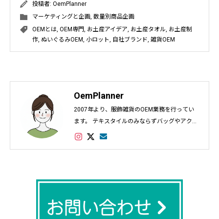
投稿者:
OemPlanner
マーケティングと企画
,
数量別商品企画
OEMとは
,
OEM専門
,
お土産アイデア
,
お土産タオル
,
お土産制
作
,
ぬいぐるみOEM
,
小ロット
,
自社ブランド
,
雑貨OEM
OemPlanner
2007年より、服飾雑貨のOEM業務を行ってい
ます。 テキスタイルのみならずバッグやアクセ
サリー、インテリアなど幅広く対応し数多くの
実績があります。