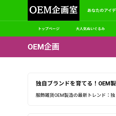
あなたのアイ
トップページ
大人気ぬいぐるみ
OEM企画
製作
アクセサリー
バッグ
ゲームホビ
OEM＆ODM
独自ブランドを育てる！OEM
パッケージと梱包
オリジナルパーカートレーナー制作
オリジ
｜小ロット対応・生地からプリン
文OK