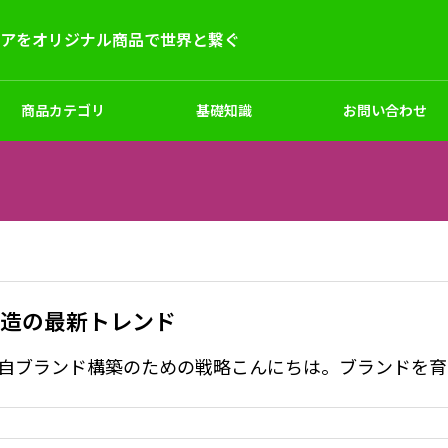
デアをオリジナル商品で世界と繋ぐ
商品カテゴリ
基礎知識
お問い合わせ
ー
キッズ
シューズ
サンプル試作
製造の最新トレンド
マーケティングと企画
ナルアームカバー｜1枚から注
オリジナルハッピ（法被）制
ロット対応