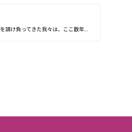
個性重視の時代に輝く：OEM企画で実現する自分ブランドのファッション雑貨長年OEMの仕事を請け負ってきた我々は、ここ数年で時代の大きな変化を感じています。「個性」を重視される現代において、高級ブランドよりも魅力的な「自分のブランド」を持つことは大きな価値と財産になります。自分のブランドがあれ