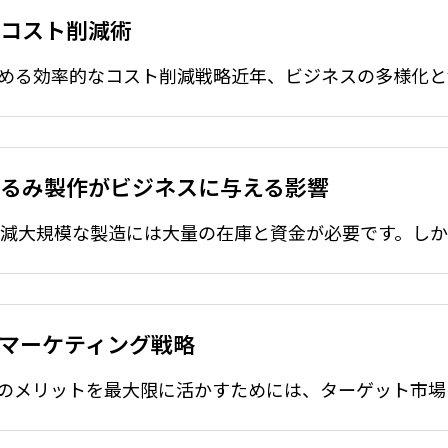
.09.05
2025.09.05
のコスト削減術
輸出入の知識
ぐるみ製作がビジネスに与える影響
マーケティング戦略