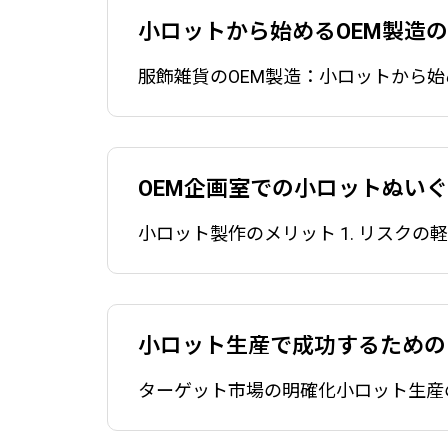
ト・縫製
2025.09.05
2025
小ロットから始めるOEM製造
検品・アセンブリ
OEM企画室での小ロットぬい
小ロット生産で成功するための