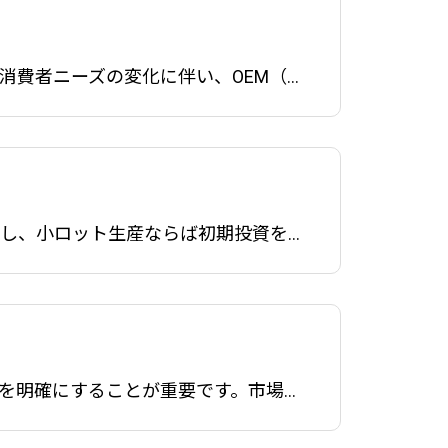
2025.09.05
服飾雑貨のOEM製造：小ロットから始める効率的なコスト削減戦略近年、ビジネスの多様化と消費者ニーズの変化に伴い、OEM（相手先ブランドによる製造）が多くの企業にとって重要なビジネスモデルとなっています。特に服飾雑貨の分野では、OEM製造が品質とコストのバランスを取る上で重要な役割を果たしてい
小ロット製作のメリット 1. リスクの軽減大規模な製造には大量の在庫と資金が必要です。しかし、小ロット生産ならば初期投資を抑えつつ、市場の反応を見ながら次のステップを決めることができます。これにより、在庫リスクや資金繰りの不安を軽減することが可能です。 2. オリジナ
ターゲット市場の明確化小ロット生産のメリットを最大限に活かすためには、ターゲット市場を明確にすることが重要です。市場調査を行い、製品に対する需要があるセグメントを特定しましょう。例えば、特定のニッチ市場や地域市場に焦点を当てると、競争力を高めることができます。長年OEMの仕事