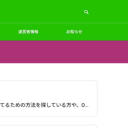
運営者情報
お知らせ
PC周辺
インテリア
ペット
デザイン
服飾雑貨OEM製造の最新トレンド：独自ブランド構築のための戦略こんにちは。ブランドを育てるための方法を探している方や、OEM製造に興味を持っている方に向けて、最新のトレンドをお伝えいたします。私たちOEM企画室は、15年前からノベルティをはじめ様々な商品アイテムを企画制作してきました。その経験か
商品素材・加工法
作｜小
フルカラーオリジナルマスク制作｜1
枚～